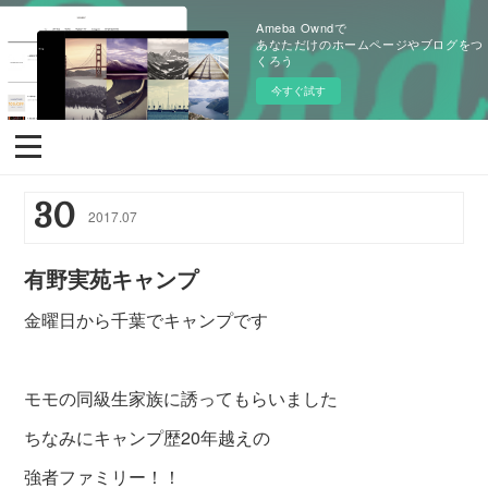
Ameba Owndで
あなただけのホームページやブログをつ
くろう
今すぐ試す
30
2017
.
07
有野実苑キャンプ
金曜日から千葉でキャンプです
モモの同級生家族に誘ってもらいました
ちなみにキャンプ歴20年越えの
強者ファミリー！！