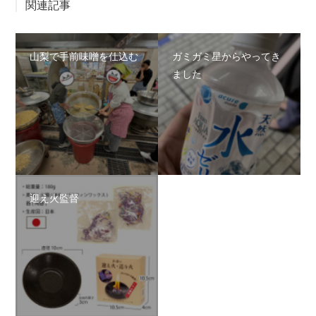
関連記事
山梨で手前味噌を仕込む
ガミガミ星からやってき
ました
迎え火監督