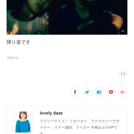
帰り道です
子供
(
19
)
lovely daze
ラブリーデイズ！ リポーター、アクセサリーデザ
イナー、マナー講師、ライター 中嶋みさのHPで
す