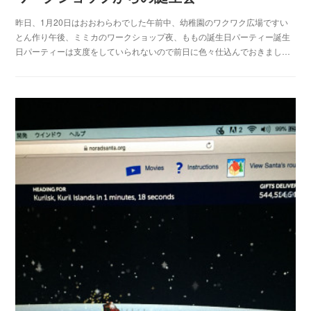
昨日、1月20日はおおわらわでした午前中、幼稚園のワクワク広場ですい
とん作り午後、ミミカのワークショップ夜、ももの誕生日パーティー誕生
日パーティーは支度をしていられないので前日に色々仕込んでおきまし…