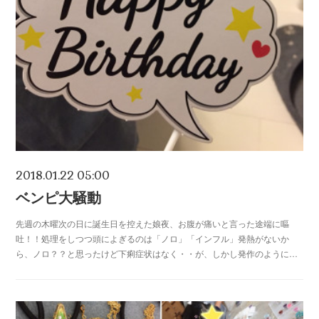
2018.01.22 05:00
ベンピ大騒動
先週の木曜次の日に誕生日を控えた娘夜、お腹が痛いと言った途端に嘔
吐！！処理をしつつ頭によぎるのは「ノロ」「インフル」発熱がないか
ら、ノロ？？と思ったけど下痢症状はなく・・が、しかし発作のように…