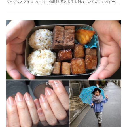
りピシッとアイロンかけした園服も終わり手を離れていくんですねずー…