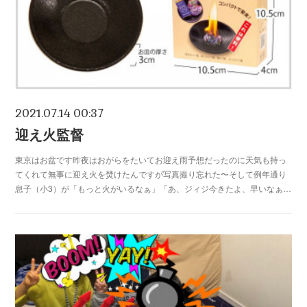
2021.07.14 00:37
迎え火監督
東京はお盆です昨夜はおがらをたいてお迎え雨予想だったのに天気も持っ
てくれて無事に迎え火を焚けたんですが写真撮り忘れた〜そして例年通り
息子（小3）が「もっと火がいるなぁ」「あ、ジィジ今きたよ、早いなぁ…