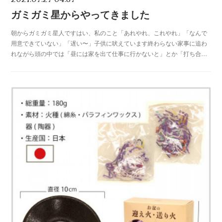
ガミガミ星からやってきました
朝からガミガミ星人ですはい、私のこと「あれやれ、これやれ」「なんで
用意できていない」「遅い〜」子供に吠えています終わらない家事に追わ
れながら頭の中では「昼には家を出て仕事に行かないと」とか「打ち合…