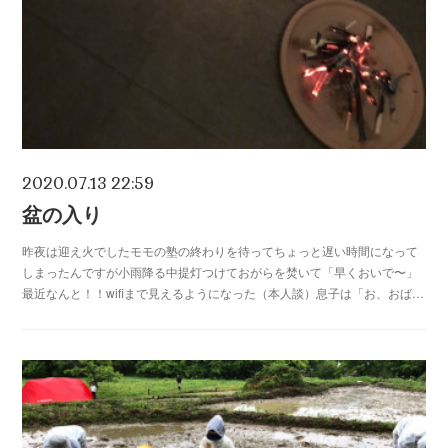
2020.07.13 22:59
盆の入り
昨夜は迎え火でしたモモの塾の終わりを待ってちょっと遅い時間になって
しまったんですが小雨降る中提灯つけておがらを焚いて「早くおいで〜」
最近なんと！！wifiまで見えるようになった（本人談）息子は「お、おば…