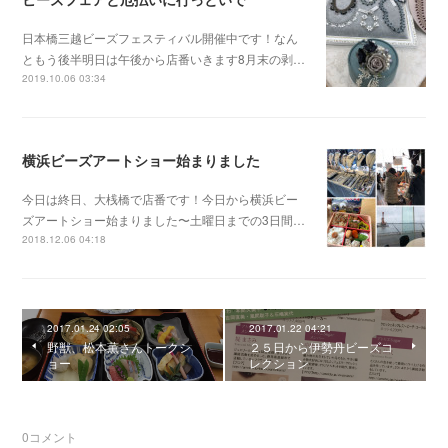
日本橋三越ビーズフェスティバル開催中です！なん
ともう後半明日は午後から店番いきます8月末の剥…
2019.10.06 03:34
横浜ビーズアートショー始まりました
今日は終日、大桟橋で店番です！今日から横浜ビー
ズアートショー始まりました〜土曜日までの3日間…
2018.12.06 04:18
2017.01.24 02:05
2017.01.22 04:21
野獣、松本薫さんトークシ
２５日から伊勢丹ビーズコ
ョー
レクション
0
コメント