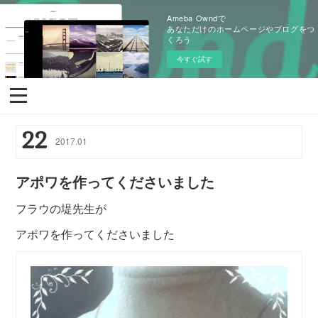
Ameba Owndで
あなただけのホームページやブログをつ
くろう
今すぐ試す
22
2017
.
01
アポワを作ってくださいました
フラウの堤先生が
アポワを作ってくださいました