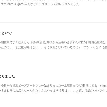
でteam Sugarのみんなとビーズステッチのレッスンでした
っといで
ル開催中です！なんともう後半明日は午後から店番いきます8月末の剥離骨折医者は
ったのに、、まだ靴が履けない、、もう秋風が吹いているのにオープントゥな私（涙
まりました
今日から横浜ビーズアートショー始まりました〜土曜日までの3日間今回も「suga
〜すまわりのお店もセールがたくさんやっぱり12月は、、、お買い得品がいいです