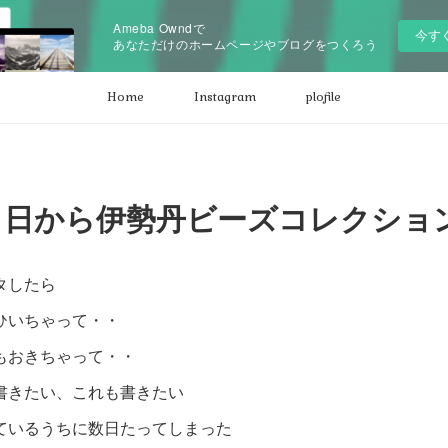
Ameba Owndで
今す
あなただけのホームページやブログをつくろう
Home
Instagram
plofile
５日から伊勢丹ビーズコレクショ
タしたら
ひいちゃって・・
もおきちゃって・・
書きたい、これも書きたい
ているうちに数日たってしまった