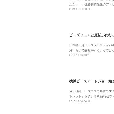
たが、、、佐藤和枝先生のアトリエ
2021.06.24 23:25
ビーズフェアと厄払いに行
日本橋三越ビーズフェスティバ
月ぐらいで痛みが引く」って言
2019.10.06 03:34
横浜ビーズアートショー始
今日は終日、大桟橋で店番です！
トレット」お買い得商品満載で
2018.12.06 04:18