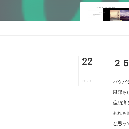
22
２
バタバ
2017
.
01
風邪も
偏頭痛
あれも
と思っ