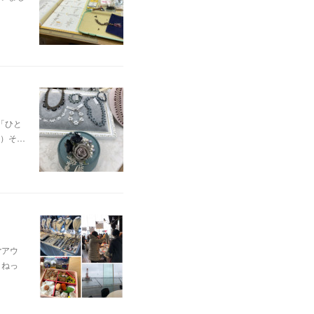
「ひと
）そ…
rアウ
よねっ