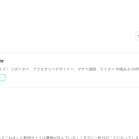
ze
イズ！ リポーター、アクセサリーデザイナー、マナー講師、ライター 中嶋みさのH
ー
きそこねました動画サイトは魔物が住んでいる！！すでに一昨日のことになってしま