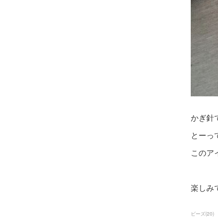
かぎ針
とーっ
このア
楽しみ
ビーズ
(
20
)