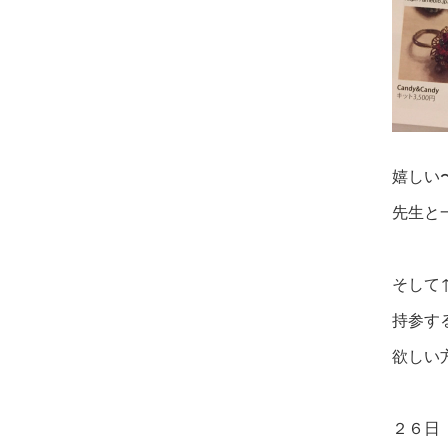
嬉しい
先生と
そして
持参す
欲しい
２６日