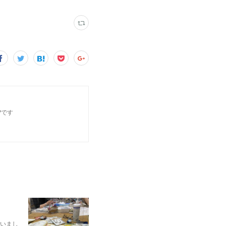
Pです
いまし