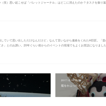
い（笑）思い起こせば「バレットジャーナル」はどこに消えたのか？タスクを振り返
離していて思い出しただけなんだけど」なんて言いながら連絡をくれたH巨匠。「昔
てさ」とのお誘い。20年ぐらい前からのイベントの現場でもよくお世話になりまし
2017.12.15 00:26
籠をかぶった犬