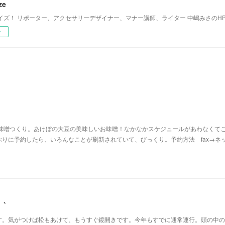
ze
イズ！ リポーター、アクセサリーデザイナー、マナー講師、ライター 中嶋みさのH
ー
で味噌つくり。あけぼの大豆の美味しいお味噌！なかなかスケジュールがあわなくて
りに予約したら、いろんなことが刷新されていて、びっくり。予約方法 fax→ネ
、、
。気がつけば松もあけて、もうすぐ鏡開きです。今年もすでに通常運行。頭の中のto