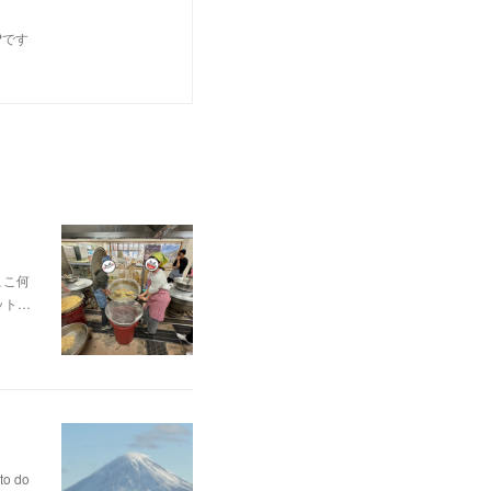
Pです
ここ何
ット…
 do