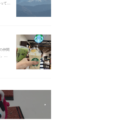
って…
の仲間
た。…