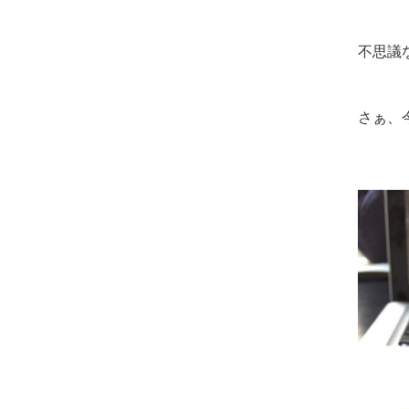
不思議
さぁ、