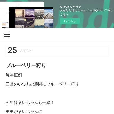
Ameba Owndで
あなただけのホームページやブログをつ
くろう
今すぐ試す
25
2017
.
07
ブルーベリー狩り
毎年恒例
三鷹のいつもの農園にブルーベリー狩り
今年はまいちゃんも一緒！
モモがまいちゃんに