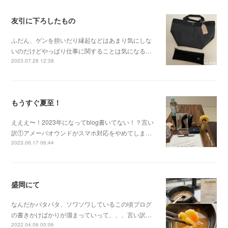
友引に下ろしたもの
ふだん、ゲンを担いだり縁起などはあまり気にしな
いのだけどやっぱり仕事に関することは気になる…
2023.07.28 12:38
もうすぐ夏至！
えええ〜！2023年になってblog書いてない！？言い
訳①アメーバオウンドがスマホ対応をやめてしま…
2023.06.17 06:44
盛岡にて
なんだかバタバタ、ソワソワしているこの頃ブログ
の書きかけばかりが溜まっていって、、、言い訳…
2022.04.06 00:06