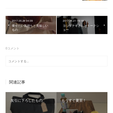
2017.05.28 04:09
2017.05.21 09:18
痩せたい気持ちと美味しい
ヨシダナギさんとトークシ
もの
ョー
0
コメント
関連記事
友引に下ろしたもの
もうすぐ夏至！