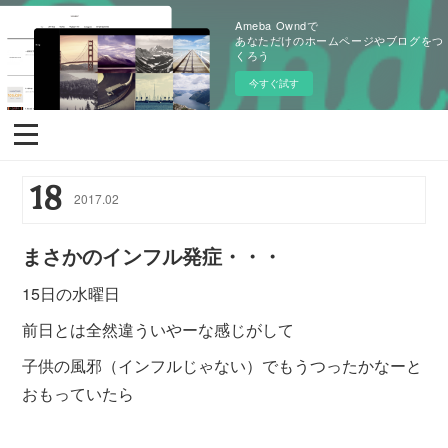
Ameba Owndで
あなただけのホームページやブログをつ
くろう
今すぐ試す
18
2017
.
02
まさかのインフル発症・・・
15日の水曜日
前日とは全然違ういやーな感じがして
子供の風邪（インフルじゃない）でもうつったかなーと
おもっていたら